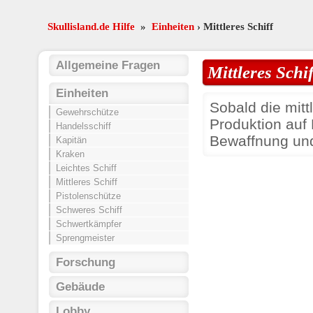
Skullisland.de Hilfe
»
Einheiten
› Mittleres Schiff
Allgemeine Fragen
Mittleres Schif
Einheiten
Sobald die mittl
Gewehrschütze
Produktion auf
Handelsschiff
Bewaffnung und
Kapitän
Kraken
Leichtes Schiff
Mittleres Schiff
Pistolenschütze
Schweres Schiff
Schwertkämpfer
Sprengmeister
Forschung
Gebäude
Lobby