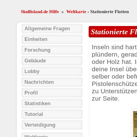
Skullisland.de Hilfe
»
Weltkarte
› Stationierte Flotten
Allgemeine Fragen
Stationierte F
Einheiten
Inseln sind har
Forschung
plündern, gera
Gebäude
oder Holz hat. 
deine Insel üb
Lobby
selber oder bef
Nachrichten
Pistolenschütze
zu Unterstützen
Profil
zur Seite.
Statistiken
Tutorial
Verteidigung