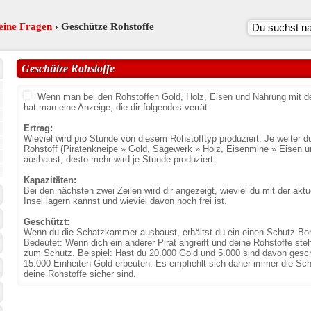
eine Fragen
› Geschütze Rohstoffe
Geschütze Rohstoffe
Wenn man bei den Rohstoffen Gold, Holz, Eisen und Nahrung mit d
hat man eine Anzeige, die dir folgendes verrät:
Ertrag:
Wieviel wird pro Stunde von diesem Rohstofftyp produziert. Je weite
Rohstoff (Piratenkneipe » Gold, Sägewerk » Holz, Eisenmine » Eisen u
ausbaust, desto mehr wird je Stunde produziert.
Kapazitäten:
Bei den nächsten zwei Zeilen wird dir angezeigt, wieviel du mit der akt
Insel lagern kannst und wieviel davon noch frei ist.
Geschützt:
Wenn du die Schatzkammer ausbaust, erhältst du ein einen Schutz-Bon
Bedeutet: Wenn dich ein anderer Pirat angreift und deine Rohstoffe stehl
zum Schutz. Beispiel: Hast du 20.000 Gold und 5.000 sind davon gesch
15.000 Einheiten Gold erbeuten. Es empfiehlt sich daher immer die Sc
deine Rohstoffe sicher sind.